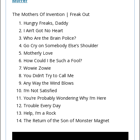
Morrer
The Mothers Of Invention | Freak Out
Hungry Freaks, Daddy
I Ain’t Got No Heart
Who Are the Brain Police?
Go Cry on Somebody Else’s Shoulder
Motherly Love
How Could I Be Such a Fool?
Wowie Zowie
You Didn’t Try to Call Me
Any Way the Wind Blows
I’m Not Satisfied
You’re Probably Wondering Why I’m Here
Trouble Every Day
Help, I’m a Rock
The Return of the Son of Monster Magnet