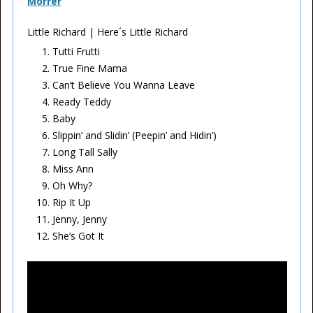
Morrer
Little Richard | Here´s Little Richard
Tutti Frutti
True Fine Mama
Can’t Believe You Wanna Leave
Ready Teddy
Baby
Slippin’ and Slidin’ (Peepin’ and Hidin’)
Long Tall Sally
Miss Ann
Oh Why?
Rip It Up
Jenny, Jenny
She’s Got It