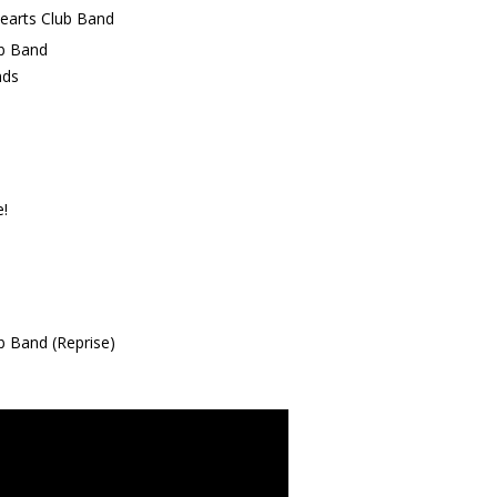
Hearts Club Band
ub Band
nds
e!
b Band (Reprise)