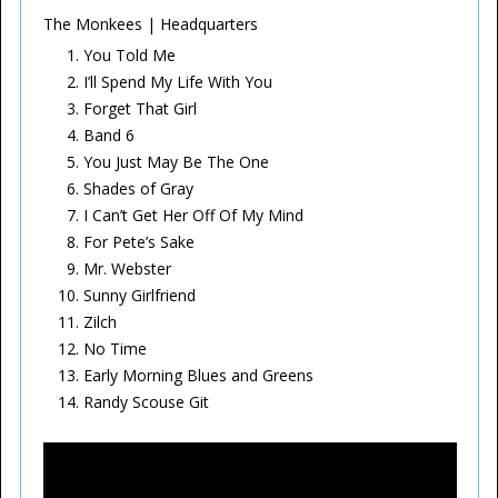
The Monkees | Headquarters
You Told Me
I’ll Spend My Life With You
Forget That Girl
Band 6
You Just May Be The One
Shades of Gray
I Can’t Get Her Off Of My Mind
For Pete’s Sake
Mr. Webster
Sunny Girlfriend
Zilch
No Time
Early Morning Blues and Greens
Randy Scouse Git