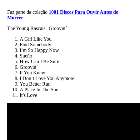
Faz parte da coleção
1001 Discos Para Ouvir Antes de
Morrer
The Young Rascals | Groovin´
A Girl Like You
Find Somebody
I’m So Happy Now
Sueño
How Can I Be Sure
Groovin’
If You Knew
I Don’t Love You Anymore
You Better Run
A Place In The Sun
It’s Love