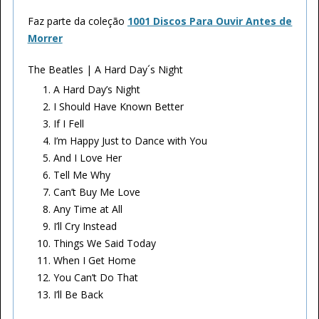
Faz parte da coleção
1001 Discos Para Ouvir Antes de
Morrer
The Beatles | A Hard Day´s Night
A Hard Day’s Night
I Should Have Known Better
If I Fell
I’m Happy Just to Dance with You
And I Love Her
Tell Me Why
Can’t Buy Me Love
Any Time at All
I’ll Cry Instead
Things We Said Today
When I Get Home
You Can’t Do That
I’ll Be Back