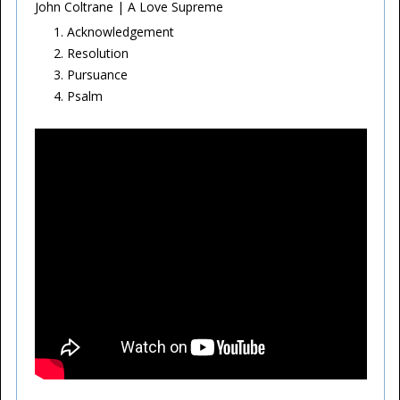
John Coltrane | A Love Supreme
Acknowledgement
Resolution
Pursuance
Psalm